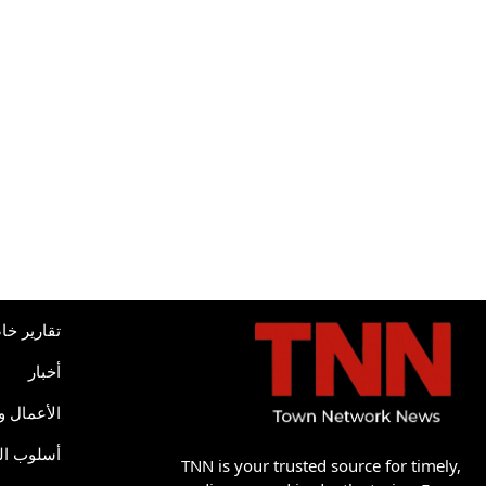
تقارير خا
أخبار
الأعمال و
أسلوب ال
TNN is your trusted source for timely,