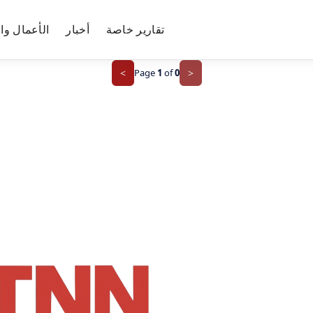
تقارير خاصة
أخبار
الأعمال وال
>
Page
1
of
0
<