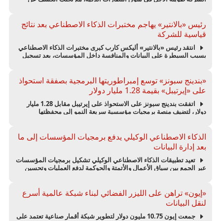
حجم الطلبات المسبقة لجهاز Specs البالغ سعره 2195 دولاراً قبل إطلاقه
في سبتمبر.
رئيس «بالانتير» يهاجم مختبرات الذكاء الاصطناعي بعد نتائج
قياسية للشركة
انتقد رئيس «بالانتير» أليكس كارب كبرى مختبرات الذكاء الاصطناعي
بسبب السيطرة على البيانات والمنافسة داخل المؤسسات، بعد تسجيل
الشركة إيرادات فصلية بلغت 1.9 مليار دولار وأرباحاً بقيمة 1.1 مليار دولار.
«بندينج سبونز» توسع إمبراطوريتها البرمجية بصفقة استحواذ
على «إيرتيبل» بقيمة 1.28 مليار دولار
اتفقت بندينج سبونز على الاستحواذ على إيرتيبل مقابل 1.28 مليار
دولار، لتضيف منصة برمجيات مؤسسية سريعة النمو إلى محفظتها
المتوسعة من العلامات التكنولوجية العالمية.
الذكاء الاصطناعي الوكيلي يدفع برمجيات المؤسسات إلى ما
بعد إدارة البيانات
تعيد تطبيقات الذكاء الاصطناعي الوكيلي تشكيل برمجيات المؤسسات
عبر الجمع بين سياق الأعمال والأتمتة والحوكمة لدفع العمليات وتحسين
النتائج التشغيلية.
«إيون» تراهن على الليزر الفضائي لبناء شبكة عالمية أسرع
لنقل البيانات
جمعت إيون 10.75 مليون دولار لتطوير شبكة أقمار صناعية تعتمد على