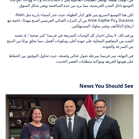
التوسع داخل المدن الفرنسية، مما يزيد من حدة المنافسة ويغير شكل السوق.
لكن هذا التوسع السريع يثير قلق كبار الطهاة، حيث حذر أسماء بارزة مثل Alain
Ducasse وAnne-Sophie Pic من أن التراث الغذائي الفرنسي أصبح مهددًا، خاصة مع
ارتفاع التكاليف وتغير سلوك المستهلكين.
ورغم ذلك، لا يمكن اعتبار كل الوجبات السريعة في فرنسا "غير صحية"، إذ تعتمد
العديد من المفاهيم المحلية على جودة أعلى ومكونات أفضل، مما يخلق نوعًا من الدمج
بين السرعة والجودة.
في النهاية، تمر فرنسا بمرحلة تحول غذائي واضحة، حيث تحاول التوفيق بين الحفاظ
على هويتها العريقة ومواكبة متطلبات العصر الحديث.
News You Should See