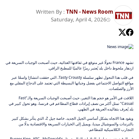
Written By :
TNN - News Room
Saturday, April 4, 2026
تشهد France تحولًا غير متوقع في ثقافتها الغذائية، حيث أصبحت الوجبات السريعة في
ازدهار ملحوظ داخل بلد يُعتبر رمزًا عالميًا للمطبخ الراقي.
في قلب هذا التحول تظهر سلسلة Tasty Crousty، التي حققت انتشارًا واسعًا عبر
مواقع التواصل الاجتماعي بفضل وجباتها البسيطة التي تعتمد على الدجاج المقلي مع
الأرز والصلصات.
اللافت في الأمر هو حجم هذا التغير، حيث أصبحت الوجبات السريعة والـ"Fast
Casual" تمثل أكثر من نصف إيرادات قطاع المطاعم في فرنسا، وهو تحول كبير في
بلد يُعرف بتقاليده العريقة في الطهي.
ويقود هذا الاتجاه بشكل أساسي الجيل الجديد، خاصة جيل Z، الذي يتأثر بشكل كبير
بالترندات والسوشيال ميديا، ويميل إلى الخيارات السريعة والاقتصادية بدلًا من
التجارب الكلاسيكية للمطاعم.
في الوقت نفسه، تواصل العلامات العالمية مثل McDonald's وKFC وBurger King