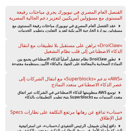
القنصل العام المصري في نيويورك يجري مباحثات رفيعة
المستوى مع مسؤولين أمريكيين لتعزيز دعم الجالية المصرية
عقد القنصل العام المصري في نيويورك مباحثات رفيعة المستوى مع
مسؤولين بوزارة الخارجية الأمريكية لتعزيز التعاون، وتطوير الخدمات
القنصلية، ودعم الجالية المصرية في الولايات المتحدة.
«DroiClaw» تراهن على مستقبل بلا تطبيقات مع انتقال
الذكاء الاصطناعي إلى قلب نظام التشغيل
تطور DroiClaw نظام تشغيل أصلياً للذكاء الاصطناعي يجمع بين
النماذج السحابية والمعالجة على الجهاز والوكلاء الآليين ومنظومة مفتوحة
لتقليل الاعتماد على تطبيقات الهواتف التقليدية.
«AWS» تدعم «Superblocks» مع انتقال الشركات إلى
عصر الذكاء الاصطناعي متعدد النماذج
توسع AWS منظومتها للذكاء الاصطناعي في الشركات عبر اتفاق
متعدد السنوات مع Superblocks يتيح تطوير التطبيقات بالذكاء
الاصطناعي داخل البيئات السحابية الخاصة ويدعم استراتيجيات تعدد
النماذج.
«سناب» تدافع عن رهانها مرتفع التكلفة على نظارات Specs
قبل الإطلاق
دافع إيفان شبيجل، الرئيس التنفيذي لـ«سناب»، عن استراتيجية
الشركة طويلة الأجل في سوق النظارات الذكية، مع تجنب الكشف عن